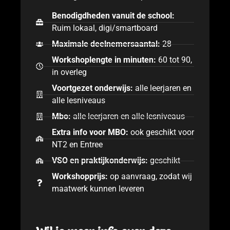
Benodigdheden vanuit de school:
Ruim lokaal, digi/smartboard
Maximale deelnemersaantal:
28
Workshoplengte in minuten:
60 tot 90,
in overleg
Voortgezet onderwijs:
alle leerjaren en
alle lesniveaus
Mbo:
alle leerjaren en alle lesniveaus
Extra info voor MBO:
ook geschikt voor
NT2 en Entree
VSO en praktijkonderwijs:
geschikt
Workshopprijs:
op aanvraag, zodat wij
maatwerk kunnen leveren