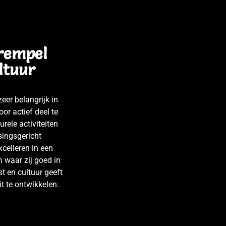
6
drempel
s,
ltuur
eer belangrijk in
e
or actief deel te
rele activiteiten
singsgericht
celleren in een
n waar zij goed in
st en cultuur geeft
t te ontwikkelen.