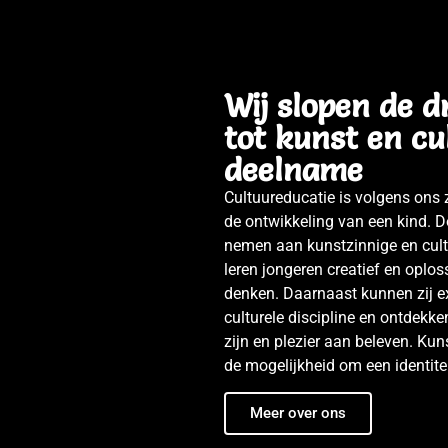
Wij bieden maar liefst 2
Wij slopen de 
erschillende workshop
tot kunst en cu
die los of in
deelname
Cultuureducatie is volgens ons z
projectverband zijn af t
de ontwikkeling van een kind. Do
nemen aan kunstzinnige en cultu
nemen.
leren jongeren creatief en oplos
denken. Daarnaast kunnen zij ex
culturele discipline en ontdekke
zijn en plezier aan beleven. Kun
Meer over ons
de mogelijkheid om een identitei
Meer over ons