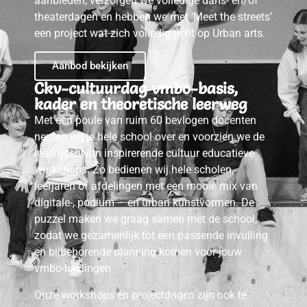
aanbieden, verzorgen we volledige dans- en/of
theaterdagen en hebben we met ‘Meet the streets’
een project wat zich volledig richt op Urban arts.
Aanbod bekijken
Ckv-cultuurdag vmbo-basis,
kader en theoretische leerweg
Met een poule van ruim 60 bevlogen docenten
nemen wij je hele school over en voorzien we de
leerlingen van inspirerende cultuur educatieve
workshops. Zo bedienen wij hele scholen,
leerjaren of afdelingen met een mooie mix van
digitale-, podium – en urban kunstvormen. De
puzzel maken we graag samen met de school,
zodat we gezamenlijk tot een passende invulling
en bijbehorende planning komen voor jouw
vmbo-leerlingen
Onze workshops en projectdagen zijn ook te