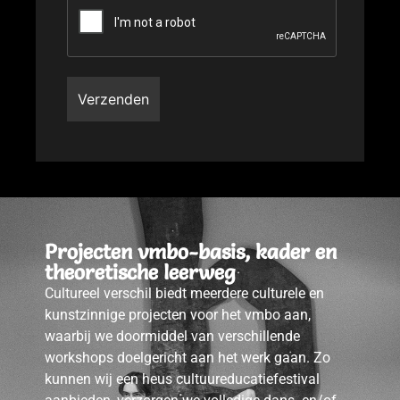
Projecten vmbo-basis, kader en
theoretische leerweg
Cultureel verschil biedt meerdere culturele en
kunstzinnige projecten voor het vmbo aan,
waarbij we doormiddel van verschillende
workshops doelgericht aan het werk gaan. Zo
kunnen wij een heus cultuureducatiefestival