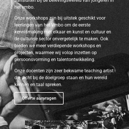
aansluiten bij de belevingswereld van jongeren in
het vmbo.
Onze workshops zijn bij uitstek geschikt voor
leerlingen van het Vmbo om de eerste
kennismaking met elkaar en kunst en cultuur en
de culturele sector onvergetelijk te maken. Ook
bieden we meer verdiepende workshops en
projecten, waarmee wij volop inzetten op
persoonsvorming en talentontwikkeling.
Onze docenten zijn zeer bekwame teaching artist
die dicht bij de doelgroep staan en hun wereld
kennen en taal spreken.
Offerte aanvragen