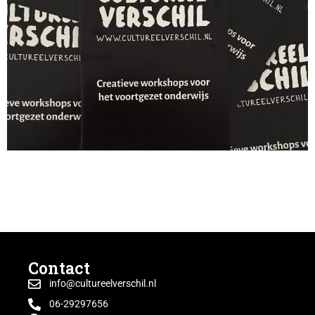
Onze eerste brochure is uit. Vanaf vandaag is deze te
verkrijgen. Nieuwsgierig geworden? Stuur even een
mailtje naar info@cultureelverschil.nl, dan sturen wij ‘m
op.
Contact
info@cultureelverschil.nl
06-29297656