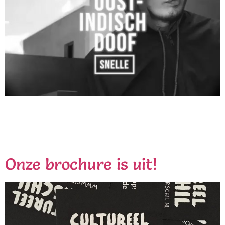
Onze rapdocent, Snelle timmert hard aan de weg.
Vandaag brengt hij zijn nieuwe singel + bijbehorende
videoclip uit. Dit is de eerste release via het platenlabel
RoqnRolla van rapper Jabroer.
Onze brochure is uit!