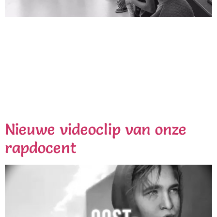
Wij wensen iedereen een Cultureel en verschillig 2018!
Even een kleine Throwback. De week voor kerst
mochten wij de cultuurweek het Niftarlake College in
Maarssen verzorgen. De leerlingen hebben meerdere
dagen naar een presentatie toegewerkt met onze
docenten rap, fotografie, graffiti en beats ’n drums. Op
de vrijdag werden de werken geëxposeerd en het
aangeleerde […]
Nieuwe videoclip van onze
rapdocent