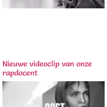
Wij wensen iedereen een Cultureel en verschillig 2018!
Even een kleine Throwback. De week voor kerst
mochten wij de cultuurweek het Niftarlake College in
Maarssen verzorgen. De leerlingen hebben meerdere
dagen naar een presentatie toegewerkt met onze
docenten rap, fotografie, graffiti en beats ’n drums. Op
de vrijdag werden de werken geëxposeerd en het
aangeleerde […]
Nieuwe videoclip van onze
rapdocent