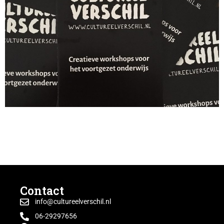
Onze eerste brochure is uit. Vanaf vandaag is deze te
verkrijgen. Nieuwsgierig geworden? Stuur even een
mailtje naar info@cultureelverschil.nl, dan sturen wij ‘m
op.
Contact
info@cultureelverschil.nl
06-29297656