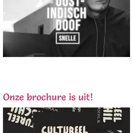
Onze rapdocent, Snelle timmert hard aan de weg.
Vandaag brengt hij zijn nieuwe singel + bijbehorende
videoclip uit. Dit is de eerste release via het platenlabel
RoqnRolla van rapper Jabroer.
Onze brochure is uit!