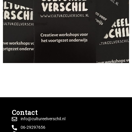
Onze eerste brochure is uit. Vanaf vandaag is deze te
verkrijgen. Nieuwsgierig geworden? Stuur even een
mailtje naar info@cultureelverschil.nl, dan sturen wij ‘m
op.
Contact
info@cultureelverschil.nl
06-29297656