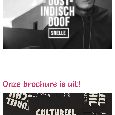
Onze rapdocent, Snelle timmert hard aan de weg.
Vandaag brengt hij zijn nieuwe singel + bijbehorende
videoclip uit. Dit is de eerste release via het platenlabel
RoqnRolla van rapper Jabroer.
Onze brochure is uit!