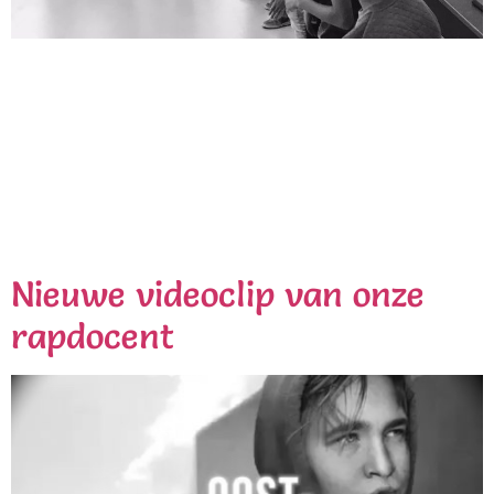
Wij wensen iedereen een Cultureel en verschillig 2018!
Even een kleine Throwback. De week voor kerst
mochten wij de cultuurweek het Niftarlake College in
Maarssen verzorgen. De leerlingen hebben meerdere
dagen naar een presentatie toegewerkt met onze
docenten rap, fotografie, graffiti en beats ’n drums. Op
de vrijdag werden de werken geëxposeerd en het
aangeleerde […]
Nieuwe videoclip van onze
rapdocent