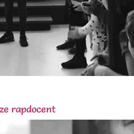
llig 2018! Even een kleine Throwback. De week voor kerst 
 hebben meerdere dagen naar een presentatie toegewerkt me
rken geëxposeerd en het aangeleerde […]
nze rapdocent