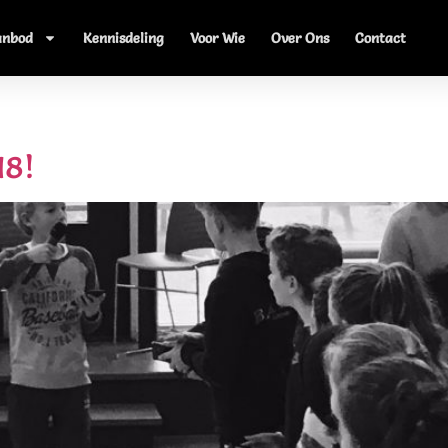
anbod
Kennisdeling
Voor Wie
Over Ons
Contact
il
18!