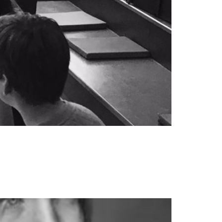
mochten wij de cultuurweek het Niftarlake
t onze docenten rap, fotografie, graffiti en