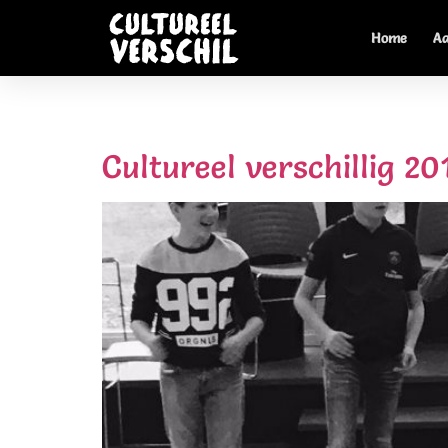
Home
A
Tag:
cultureelversch
Cultureel verschillig 20