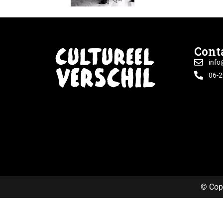
Cont
info
06-
© Copy