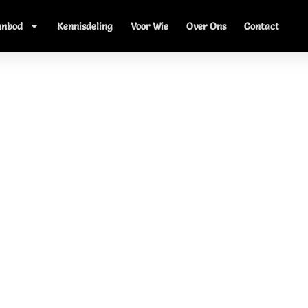
anbod
Kennisdeling
Voor Wie
Over Ons
Contact
Gols spreker LKCA Congr
cultuureducatie. Dit congres werd georganiseerd door LK
enaar Lennard Gols begeleide een interactieve sessie in opd
d er gesproken over de inzet van de Cultuurcoach (combin
zijn.