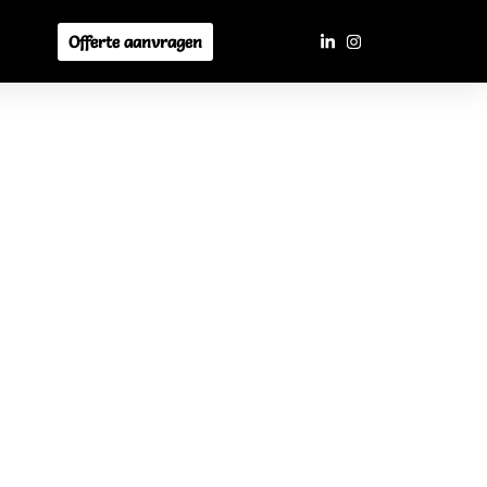
Offerte aanvragen
es
CA. Onderwerp van de dag was
racht van een van zijn werkgevers,
atiefunctie) en de samenwerking met andere