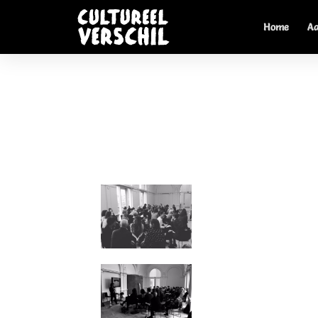
Home
A
Eigenaar Lennard 
Op dinsdag 13 maart was het de dag van de 
vakoverstijgend leren. Cultureel verschil eig
Cultuurpunt Aalsmeer. Tijdens de sessie wer
domeinen zoals de hulpverlening, sport en wel