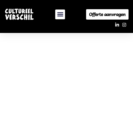
Offerte aanvragen
CJP Budget in depot
zetten
Met het begin van een nieuw schooljaar komt ook CJP
Cultuurkaart jaar2018-2019 tot zijn einde.
Je kunt tot 29 oktober weborders aan laten maken en
goedkeuren met de tegoeden van afgelopen
schooljaar.
Bij Cultureel verschil kun je je cultuurkaartbudget in
depot kunt zetten om een mooi project voor dit
schooljaar af te nemen. Deze mogen dus ook
plaatsvinden na 1 januari. Dus ben je bezig met de