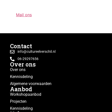
organisatie van themadag, workshopreeks, of
projectweek? En heb je nog tegoed op de cultuurkaart
staan?
Mail ons
vooral om te overleggen over de
mogelijkheden. Weggooien is zonde!
Contact
info@cultureelverschil.nl
06-29297656
Over ons
Over ons
Kennisdeling
Algemene voorwaarden
Aanbod
Workshopaanbod
Projecten
Kennisdeling